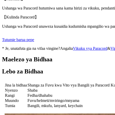
Ushanga wa Paracord hutumiwa sana kama hirizi za vikuku, pendanti
【Kulinda Paracord】
Ushanga wa Paracord unaweza kusaidia kudumisha mpangilio wa para
Tutumie barua pepe
* Je, unatafuta gia na vifaa vingine?Angalia
Vikuku vya Paracord
&
Vi
Maelezo ya Bidhaa
Lebo za Bidhaa
Jina la bidhaa
Shanga za Fuvu kwa Vito vya Bangili ya Paracord K
Nyenzo
Shaba
Rangi
Fedha/dhahabu
Muundo
Fuvu/helmeti/mviringo/mnyama
Tumia
Bangili, mkufu, lanyard, keychain