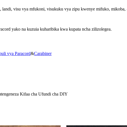
, landi, visu vya mfukoni, visukuku vya zipu kwenye mifuko, mikoba,
cord yako na kuzuia kuharibika kwa kupata ncha zilizolegea.
puli vya Paracord
&
Carabiner
utengeneza Kifaa cha Ufundi cha DIY