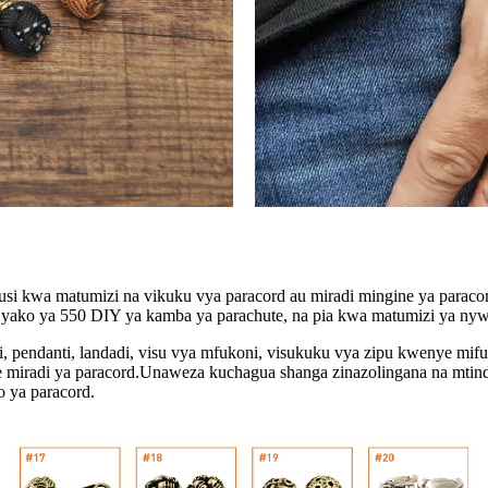
i kwa matumizi na vikuku vya paracord au miradi mingine ya paracor
 yako ya 550 DIY ya kamba ya parachute, na pia kwa matumizi ya nyw
i, pendanti, landadi, visu vya mfukoni, visukuku vya zipu kwenye m
miradi ya paracord.Unaweza kuchagua shanga zinazolingana na mtin
o ya paracord.