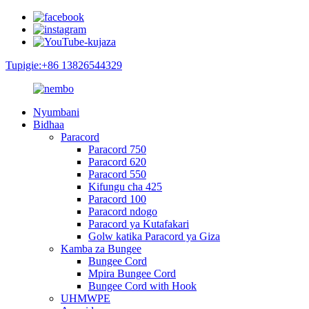
Tupigie:+86 13826544329
Nyumbani
Bidhaa
Paracord
Paracord 750
Paracord 620
Paracord 550
Kifungu cha 425
Paracord 100
Paracord ndogo
Paracord ya Kutafakari
Golw katika Paracord ya Giza
Kamba za Bungee
Bungee Cord
Mpira Bungee Cord
Bungee Cord with Hook
UHMWPE