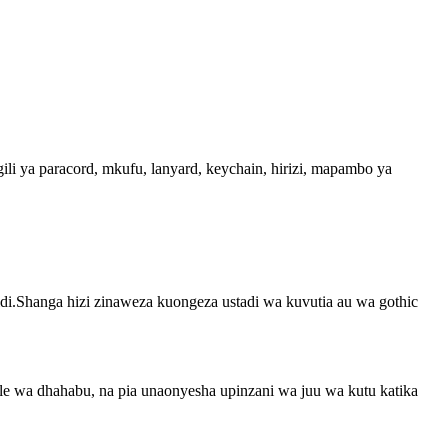
i ya paracord, mkufu, lanyard, keychain, hirizi, mapambo ya
idi.Shanga hizi zinaweza kuongeza ustadi wa kuvutia au wa gothic
e wa dhahabu, na pia unaonyesha upinzani wa juu wa kutu katika