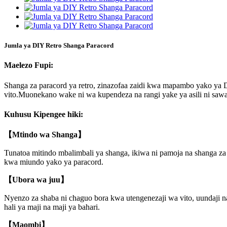
Jumla ya DIY Retro Shanga Paracord
Maelezo Fupi:
Shanga za paracord ya retro, zinazofaa zaidi kwa mapambo yako ya 
vito.Muonekano wake ni wa kupendeza na rangi yake ya asili ni saw
Kuhusu Kipengee hiki:
【Mtindo wa Shanga】
Tunatoa mitindo mbalimbali ya shanga, ikiwa ni pamoja na shanga za
kwa miundo yako ya paracord.
【Ubora wa juu】
Nyenzo za shaba ni chaguo bora kwa utengenezaji wa vito, uundaji
hali ya maji na maji ya bahari.
【Maombi】