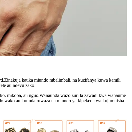
d.Zinakuja katika miundo mbalimbali, na kuzifanya kuwa kamili
ele au ndevu zako!
ifuko, mikoba, au nguo.Wanaunda wazo zuri la zawadi kwa wanaume
do wako au kuunda ruwaza na miundo ya kipekee kwa kujumuisha