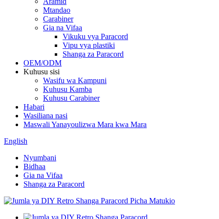
Aramid
Mtandao
Carabiner
Gia na Vifaa
Vikuku vya Paracord
Vipu vya plastiki
Shanga za Paracord
OEM/ODM
Kuhusu sisi
Wasifu wa Kampuni
Kuhusu Kamba
Kuhusu Carabiner
Habari
Wasiliana nasi
Maswali Yanayoulizwa Mara kwa Mara
English
Nyumbani
Bidhaa
Gia na Vifaa
Shanga za Paracord