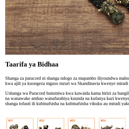
Taarifa ya Bidhaa
Shanga za paracord ni shanga ndogo za mapambo iliyoundwa mahsus
kwa ajili ya kuongeza mguso mzuri wa Skandinavia kwenye miradi
Ushanga wa Paracord hutumiwa kwa kawaida kama hirizi za bangil
na wanawake ambao wanafurahiya kuunda na kufanya kazi kwenye 
shanga tofauti ili kubinafsisha na kubinafsisha vikuku au miradi yak