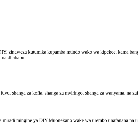
DIY, zinaweza kutumika kupamba mtindo wako wa kipekee, kama bangil
a na dhahabu.
 fuvu, shanga za kofia, shanga za mviringo, shanga za wanyama, na za
 na miradi mingine ya DIY.Muonekano wake wa urembo unafanana na ul