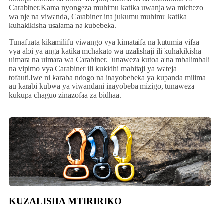
Carabiner.Kama nyongeza muhimu katika uwanja wa michezo
wa nje na viwanda, Carabiner ina jukumu muhimu katika
kuhakikisha usalama na kubebeka.
Tunafuata kikamilifu viwango vya kimataifa na kutumia vifaa
vya aloi ya anga katika mchakato wa uzalishaji ili kuhakikisha
uimara na uimara wa Carabiner.Tunaweza kutoa aina mbalimbali
na vipimo vya Carabiner ili kukidhi mahitaji ya wateja
tofauti.Iwe ni karaba ndogo na inayobebeka ya kupanda milima
au karabi kubwa ya viwandani inayobeba mizigo, tunaweza
kukupa chaguo zinazofaa za bidhaa.
KUZALISHA MTIRIRIKO