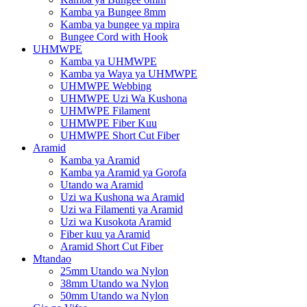
Kamba ya Bungee 8mm
Kamba ya bungee ya mpira
Bungee Cord with Hook
UHMWPE
Kamba ya UHMWPE
Kamba ya Waya ya UHMWPE
UHMWPE Webbing
UHMWPE Uzi Wa Kushona
UHMWPE Filament
UHMWPE Fiber Kuu
UHMWPE Short Cut Fiber
Aramid
Kamba ya Aramid
Kamba ya Aramid ya Gorofa
Utando wa Aramid
Uzi wa Kushona wa Aramid
Uzi wa Filamenti ya Aramid
Uzi wa Kusokota Aramid
Fiber kuu ya Aramid
Aramid Short Cut Fiber
Mtandao
25mm Utando wa Nylon
38mm Utando wa Nylon
50mm Utando wa Nylon