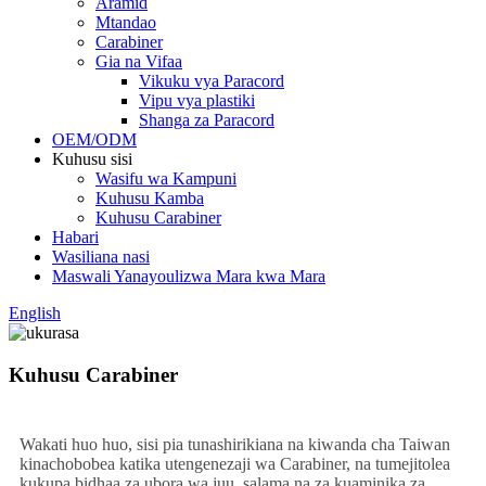
Aramid
Mtandao
Carabiner
Gia na Vifaa
Vikuku vya Paracord
Vipu vya plastiki
Shanga za Paracord
OEM/ODM
Kuhusu sisi
Wasifu wa Kampuni
Kuhusu Kamba
Kuhusu Carabiner
Habari
Wasiliana nasi
Maswali Yanayoulizwa Mara kwa Mara
English
Kuhusu Carabiner
Wakati huo huo, sisi pia tunashirikiana na kiwanda cha Taiwan
kinachobobea katika utengenezaji wa Carabiner, na tumejitolea
kukupa bidhaa za ubora wa juu, salama na za kuaminika za