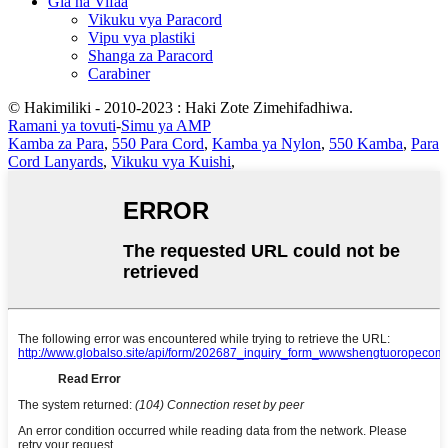
Gia na Vifaa
Vikuku vya Paracord
Vipu vya plastiki
Shanga za Paracord
Carabiner
© Hakimiliki - 2010-2023 : Haki Zote Zimehifadhiwa.
Ramani ya tovuti
-
Simu ya AMP
Kamba za Para
,
550 Para Cord
,
Kamba ya Nylon
,
550 Kamba
,
Para
Cord Lanyards
,
Vikuku vya Kuishi
,