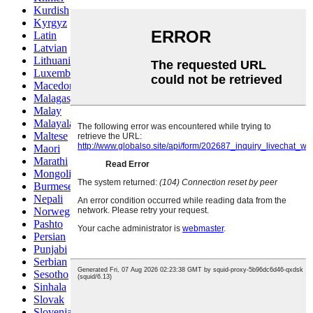
Kurdish
Kyrgyz
Latin
Latvian
Lithuanian
Luxembou..
Macedonian
Malagasy
Malay
Malayalam
Maltese
Maori
Marathi
Mongolian
Burmese
Nepali
Norwegian
Pashto
Persian
Punjabi
Serbian
Sesotho
Sinhala
Slovak
Slovenian