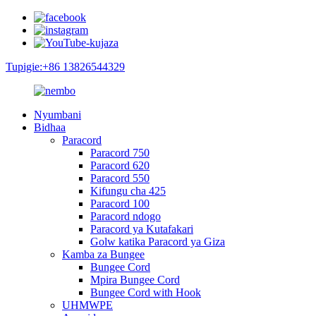
Tupigie:+86 13826544329
Nyumbani
Bidhaa
Paracord
Paracord 750
Paracord 620
Paracord 550
Kifungu cha 425
Paracord 100
Paracord ndogo
Paracord ya Kutafakari
Golw katika Paracord ya Giza
Kamba za Bungee
Bungee Cord
Mpira Bungee Cord
Bungee Cord with Hook
UHMWPE