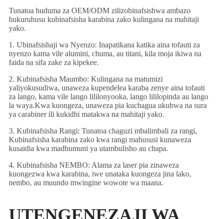
Tunatoa huduma za OEM/ODM zilizobinafsishwa ambazo
hukuruhusu kubinafsisha karabina zako kulingana na mahitaji
yako.
1. Ubinafsishaji wa Nyenzo: Inapatikana katika aina tofauti za
nyenzo kama vile alumini, chuma, au titani, kila moja ikiwa na
faida na sifa zake za kipekee.
2. Kubinafsisha Maumbo: Kulingana na matumizi
yaliyokusudiwa, unaweza kupendelea karaba zenye aina tofauti
za lango, kama vile lango lililonyooka, lango lililopinda au lango
la waya.Kwa kuongeza, unaweza pia kuchagua ukubwa na sura
ya carabiner ili kukidhi matakwa na mahitaji yako.
3. Kubinafsisha Rangi: Tunatoa chaguzi mbalimbali za rangi,
Kubinafsisha karabina zako kwa rangi mahususi kunaweza
kusaidia kwa madhumuni ya utambulisho au chapa.
4. Kubinafsisha NEMBO: Alama za laser pia zinaweza
kuongezwa kwa karabina, iwe unataka kuongeza jina lako,
nembo, au muundo mwingine wowote wa maana.
UTENGENEZAJI WA