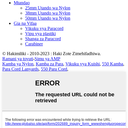
Mtandao
25mm Utando wa Nylon
38mm Utando wa Nylon
50mm Utando wa Nylon
Gia na Vifaa
Vikuku vya Paracord
Vipu vya plastiki
Shanga za Paracord
Carabiner
© Hakimiliki - 2010-2023 : Haki Zote Zimehifadhiwa.
Ramani ya tovuti
-
Simu ya AMP
Kamba ya Nylon
,
Kamba za Para
,
Vikuku vya Kuishi
,
550 Kamba
,
Para Cord Lanyards
,
550 Para Cord
,