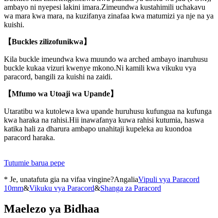
ambayo ni nyepesi lakini imara.Zimeundwa kustahimili uchakavu
wa mara kwa mara, na kuzifanya zinafaa kwa matumizi ya nje na ya
kuishi.
【Buckles zilizofunikwa】
Kila buckle imeundwa kwa muundo wa arched ambayo inaruhusu
buckle kukaa vizuri kwenye mkono.Ni kamili kwa vikuku vya
paracord, bangili za kuishi na zaidi.
【Mfumo wa Utoaji wa Upande】
Utaratibu wa kutolewa kwa upande huruhusu kufungua na kufunga
kwa haraka na rahisi.Hii inawafanya kuwa rahisi kutumia, haswa
katika hali za dharura ambapo unahitaji kupeleka au kuondoa
paracord haraka.
Tutumie barua pepe
* Je, unatafuta gia na vifaa vingine?Angalia
Vipuli vya Paracord
10mm
&
Vikuku vya Paracord
&
Shanga za Paracord
Maelezo ya Bidhaa