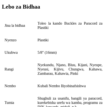
Lebo za Bidhaa
Toleo la kando Buckles za Paracord za
Jina la bidhaa
Plastiki
Nyenzo
Plastiki
Ukubwa
5/8'' (16mm)
Nyekundu, Njano, Bluu, Kijani, Nyeupe,
Rangi
Nyeusi, Kijivu, Chungwa, Kahawa,
Zambarau, Kahawia, Pinki
Nembo
Kubali Nembo Iliyobinafsishwa
Shughuli za usanifu, bangili ya paracord,
Tumia
kurekebisha urefu wa kamba, programu za
DIY, lanyards, midoli, n.k.