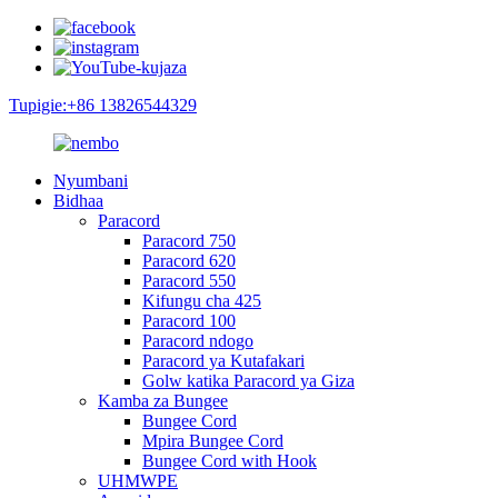
Tupigie:+86 13826544329
Nyumbani
Bidhaa
Paracord
Paracord 750
Paracord 620
Paracord 550
Kifungu cha 425
Paracord 100
Paracord ndogo
Paracord ya Kutafakari
Golw katika Paracord ya Giza
Kamba za Bungee
Bungee Cord
Mpira Bungee Cord
Bungee Cord with Hook
UHMWPE