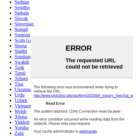
Serbian
Sesotho
Sinhala
Slovak
Slovenian
Somali
Samoan
Scots Gaelic
Shona
Sindhi
Sundanese
Swahili
Tajik
Tamil
Telugu
Thai
Ukrainian
Urdu
Uzbek
Vietnamese
Welsh
Xhosa
Yiddish
Yoruba
Zulu