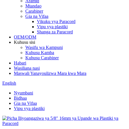
Aramid
Mtandao
Carabiner
Gia na Vifaa
Vikuku vya Paracord
Vipu vya plastiki
Shanga za Paracord
OEM/ODM
Kuhusu sisi
Wasifu wa Kampuni
Kuhusu Kamba
Kuhusu Carabiner
Habari
Wasiliana nasi
Maswali Yanayoulizwa Mara kwa Mara
English
Nyumbani
Bidhaa
Gia na Vifaa
Vipu vya plastiki