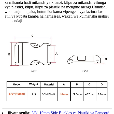
za mikanda hadi mikanda ya kitanzi, klipu za mikanda, vifunga
vya plastiki, klipu, klipu za plastiki na mengine mengi.Utumishi
wao haujui mipaka, hutumika kama vipengele vya lazima kwa
ajili ya kupata kamba na harnesses, wakati wa kuimarisha urahisi
na utendaji.
Iliyotangulia:
3/8″ 10mm Side Buckles ya Plastiki ya Paracord