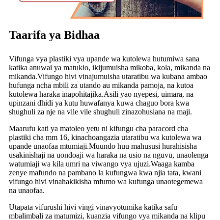
Taarifa ya Bidhaa
Vifunga vya plastiki vya upande wa kutolewa hutumiwa sana
katika anuwai ya matukio, ikijumuisha mikoba, kola, mikanda na
mikanda.Vifungo hivi vinajumuisha utaratibu wa kubana ambao
hufunga ncha mbili za utando au mikanda pamoja, na kutoa
kutolewa haraka inapohitajika.Asili yao nyepesi, uimara, na
upinzani dhidi ya kutu huwafanya kuwa chaguo bora kwa
shughuli za nje na vile vile shughuli zinazohusiana na maji.
Maarufu kati ya matoleo yetu ni kifungu cha paracord cha
plastiki cha mm 16, kinachoangazia utaratibu wa kutolewa wa
upande unaofaa mtumiaji.Muundo huu mahususi hurahisisha
usakinishaji na uondoaji wa haraka na usio na nguvu, unaolenga
watumiaji wa kila umri na viwango vya ujuzi.Waaga kamba
zenye mafundo na pambano la kufungwa kwa njia tata, kwani
vifungo hivi vinahakikisha mfumo wa kufunga unaotegemewa
na unaofaa.
Utapata vifurushi hivi vingi vinavyotumika katika safu
mbalimbali za matumizi, kuanzia vifungo vya mikanda na klipu