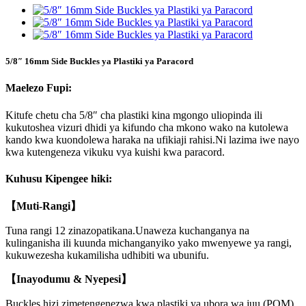
5/8″ 16mm Side Buckles ya Plastiki ya Paracord
Maelezo Fupi:
Kitufe chetu cha 5/8″ cha plastiki kina mgongo uliopinda ili
kukutoshea vizuri dhidi ya kifundo cha mkono wako na kutolewa
kando kwa kuondolewa haraka na ufikiaji rahisi.Ni lazima iwe nayo
kwa kutengeneza vikuku vya kuishi kwa paracord.
Kuhusu Kipengee hiki:
【Muti-Rangi】
Tuna rangi 12 zinazopatikana.Unaweza kuchanganya na
kulinganisha ili kuunda michanganyiko yako mwenyewe ya rangi,
kukuwezesha kukamilisha udhibiti wa ubunifu.
【Inayodumu & Nyepesi】
Buckles hizi zimetengenezwa kwa plastiki ya ubora wa juu (POM),