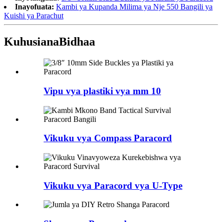
Inayofuata:
Kambi ya Kupanda Milima ya Nje 550 Bangili ya
Kuishi ya Parachut
Kuhusiana
Bidhaa
Vipu vya plastiki vya mm 10
Vikuku vya Compass Paracord
Vikuku vya Paracord vya U-Type