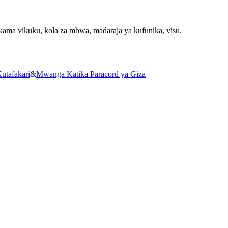
d kama vikuku, kola za mbwa, madaraja ya kufunika, visu.
utafakari
&
Mwanga Katika Paracord ya Giza