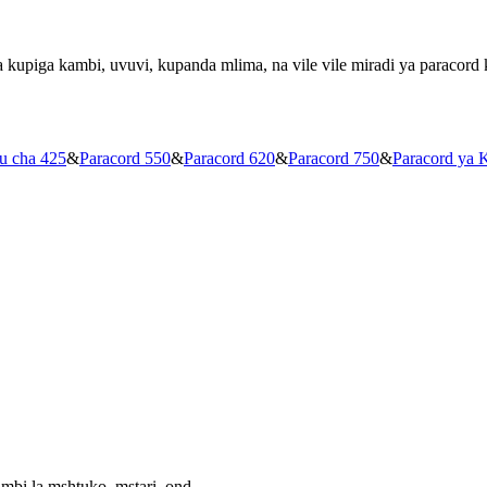
wa kupiga kambi, uvuvi, kupanda mlima, na vile vile miradi ya paracor
u cha 425
&
Paracord 550
&
Paracord 620
&
Paracord 750
&
Paracord ya K
imbi la mshtuko, mstari, ond,