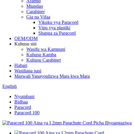
Aramid
Mtandao
Carabiner
Gia na Vifaa
Vikuku vya Paracord
Vipu vya plastiki
Shanga za Paracord
OEM/ODM
Kuhusu sisi
Wasifu wa Kampuni
Kuhusu Kamba
Kuhusu Carabiner
Habari
Wasiliana nasi
Maswali Yanayoulizwa Mara kwa Mara
English
Nyumbani
Bidhaa
Paracord
Paracord 100