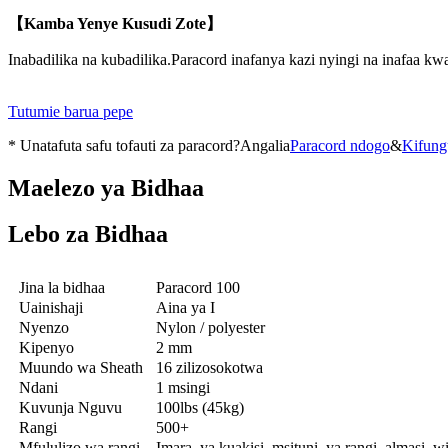
【Kamba Yenye Kusudi Zote】
Inabadilika na kubadilika.Paracord inafanya kazi nyingi na inafaa k
Tutumie barua pepe
* Unatafuta safu tofauti za paracord?Angalia
Paracord ndogo
&
Kifung
Maelezo ya Bidhaa
Lebo za Bidhaa
Jina la bidhaa
Paracord 100
Uainishaji
Aina ya I
Nyenzo
Nylon / polyester
Kipenyo
2 mm
Muundo wa Sheath
16 zilizosokotwa
Ndani
1 msingi
Kuvunja Nguvu
100lbs (45kg)
Rangi
500+
Mfululizo wa rangi
Imara, ya kuakisi, msituni, ya rangi, almasi, w