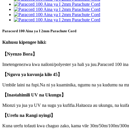
Paracord 100 Aina ya I 2mm Parachute Cord
Kuhusu kipengee hiki:
【Nyenzo Bora】
Imetengenezwa kwa nailoni/polyester ya hali ya juu.Paracord 100 i
【Nguvu ya kuvunja kilo 45】
Umbile laini na fupi.Na ni ya kuaminika, ngumu na ya kudumu na mz
【Inastahimili UV na Ukungu】
Mionzi ya jua ya UV na sugu ya kufifia.Haitaoza au ukungu, na kuif
【Urefu na Rangi nyingi】
Kuna urefu tofauti kwa chaguo zako, kama vile 30m/50m/100m/300m.