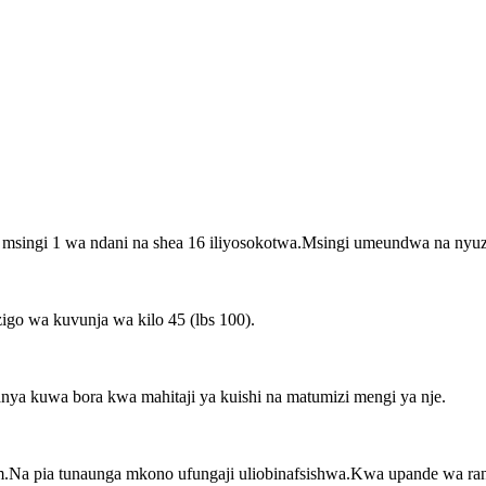
na msingi 1 wa ndani na shea 16 iliyosokotwa.Msingi umeundwa na nyu
igo wa kuvunja wa kilo 45 (lbs 100).
anya kuwa bora kwa mahitaji ya kuishi na matumizi mengi ya nje.
Na pia tunaunga mkono ufungaji uliobinafsishwa.Kwa upande wa rang