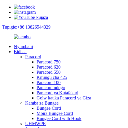
Tupigie:+86 13826544329
Nyumbani
Bidhaa
Paracord
Paracord 750
Paracord 620
Paracord 550
Kifungu cha 425
Paracord 100
Paracord ndogo
Paracord ya Kutafakari
Golw katika Paracord ya Giza
Kamba za Bungee
Bungee Cord
Mpira Bungee Cord
Bungee Cord with Hook
UHMWPE