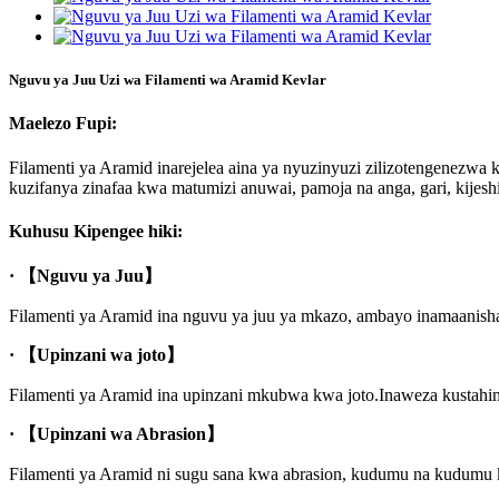
Nguvu ya Juu Uzi wa Filamenti wa Aramid Kevlar
Maelezo Fupi:
Filamenti ya Aramid inarejelea aina ya nyuzinyuzi zilizotengenezwa 
kuzifanya zinafaa kwa matumizi anuwai, pamoja na anga, gari, kijeshi
Kuhusu Kipengee hiki:
· 【Nguvu ya Juu】
Filamenti ya Aramid ina nguvu ya juu ya mkazo, ambayo inamaanisha 
· 【Upinzani wa joto】
Filamenti ya Aramid ina upinzani mkubwa kwa joto.Inaweza kustahimil
· 【Upinzani wa Abrasion】
Filamenti ya Aramid ni sugu sana kwa abrasion, kudumu na kudumu