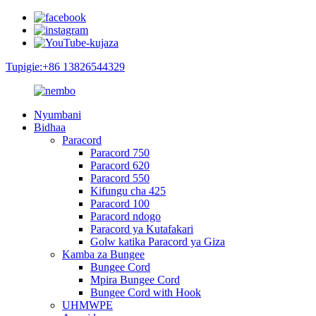
Tupigie:+86 13826544329
Nyumbani
Bidhaa
Paracord
Paracord 750
Paracord 620
Paracord 550
Kifungu cha 425
Paracord 100
Paracord ndogo
Paracord ya Kutafakari
Golw katika Paracord ya Giza
Kamba za Bungee
Bungee Cord
Mpira Bungee Cord
Bungee Cord with Hook
UHMWPE