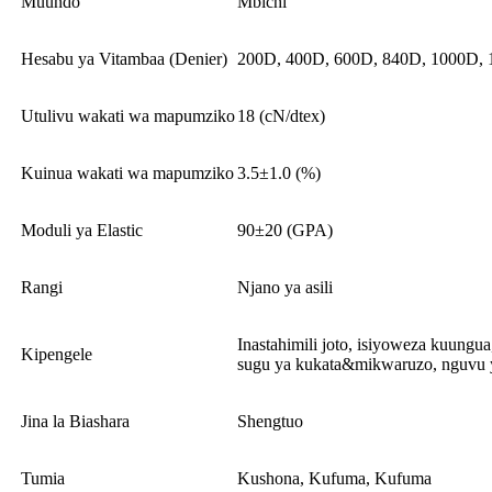
Muundo
Mbichi
Hesabu ya Vitambaa (Denier)
200D, 400D, 600D, 840D, 1000D,
Utulivu wakati wa mapumziko
18 (cN/dtex)
Kuinua wakati wa mapumziko
3.5±1.0 (%)
Moduli ya Elastic
90±20 (GPA)
Rangi
Njano ya asili
Inastahimili joto, isiyoweza kuungua,
Kipengele
sugu ya kukata&mikwaruzo, nguvu y
Jina la Biashara
Shengtuo
Tumia
Kushona, Kufuma, Kufuma