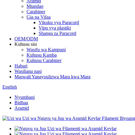
Aramid
Mtandao
Carabiner
Gia na Vifaa
Vikuku vya Paracord
Vipu vya plastiki
Shanga za Paracord
OEM/ODM
Kuhusu sisi
Wasifu wa Kampuni
Kuhusu Kamba
Kuhusu Carabiner
Habari
Wasiliana nasi
Maswali Yanayoulizwa Mara kwa Mara
English
Nyumbani
Bidhaa
Aramid