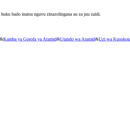
 huku bado inatoa nguvu zinazolingana au za juu zaidi.
&
Kamba ya Gorofa ya Aramid
&
Utando wa Aramid
&
Uzi wa Kusokot