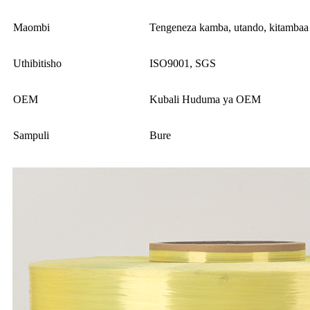
Maombi
Tengeneza kamba, utando, kitambaa
Uthibitisho
ISO9001, SGS
OEM
Kubali Huduma ya OEM
Sampuli
Bure