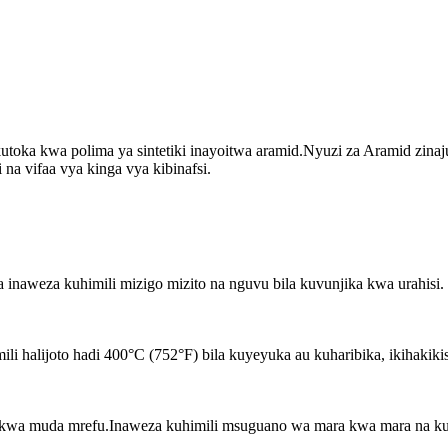
kutoka kwa polima ya sintetiki inayoitwa aramid.Nyuzi za Aramid zinaj
 na vifaa vya kinga vya kibinafsi.
inaweza kuhimili mizigo mizito na nguvu bila kuvunjika kwa urahisi.
i halijoto hadi 400°C (752°F) bila kuyeyuka au kuharibika, ikihakiki
 kwa muda mrefu.Inaweza kuhimili msuguano wa mara kwa mara na ku