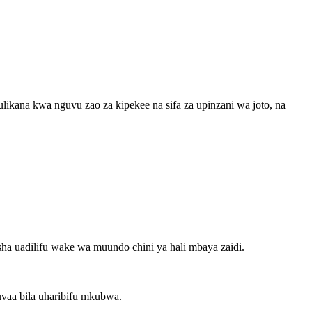
ulikana kwa nguvu zao za kipekee na sifa za upinzani wa joto, na
sha uadilifu wake wa muundo chini ya hali mbaya zaidi.
vaa bila uharibifu mkubwa.