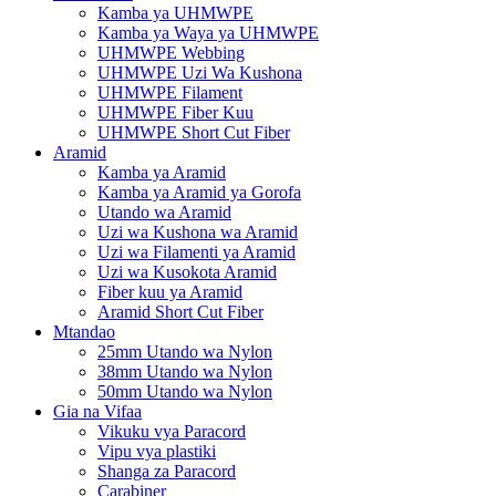
Kamba ya UHMWPE
Kamba ya Waya ya UHMWPE
UHMWPE Webbing
UHMWPE Uzi Wa Kushona
UHMWPE Filament
UHMWPE Fiber Kuu
UHMWPE Short Cut Fiber
Aramid
Kamba ya Aramid
Kamba ya Aramid ya Gorofa
Utando wa Aramid
Uzi wa Kushona wa Aramid
Uzi wa Filamenti ya Aramid
Uzi wa Kusokota Aramid
Fiber kuu ya Aramid
Aramid Short Cut Fiber
Mtandao
25mm Utando wa Nylon
38mm Utando wa Nylon
50mm Utando wa Nylon
Gia na Vifaa
Vikuku vya Paracord
Vipu vya plastiki
Shanga za Paracord
Carabiner