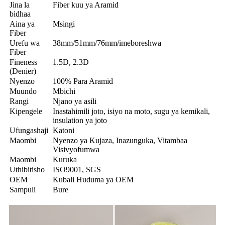
Jina la
Fiber kuu ya Aramid
bidhaa
Aina ya
Msingi
Fiber
Urefu wa
38mm/51mm/76mm/imeboreshwa
Fiber
Fineness
1.5D, 2.3D
(Denier)
Nyenzo
100% Para Aramid
Muundo
Mbichi
Rangi
Njano ya asili
Kipengele
Inastahimili joto, isiyo na moto, sugu ya kemikali,
insulation ya joto
Ufungashaji
Katoni
Maombi
Nyenzo ya Kujaza, Inazunguka, Vitambaa
Visivyofumwa
Maombi
Kuruka
Uthibitisho
ISO9001, SGS
OEM
Kubali Huduma ya OEM
Sampuli
Bure