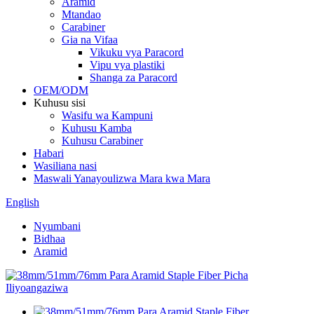
Aramid
Mtandao
Carabiner
Gia na Vifaa
Vikuku vya Paracord
Vipu vya plastiki
Shanga za Paracord
OEM/ODM
Kuhusu sisi
Wasifu wa Kampuni
Kuhusu Kamba
Kuhusu Carabiner
Habari
Wasiliana nasi
Maswali Yanayoulizwa Mara kwa Mara
English
Nyumbani
Bidhaa
Aramid