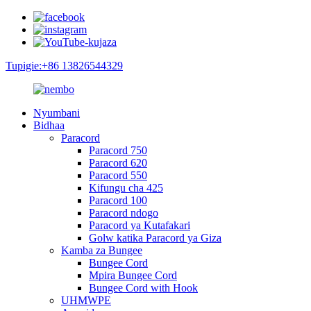
Tupigie:+86 13826544329
Nyumbani
Bidhaa
Paracord
Paracord 750
Paracord 620
Paracord 550
Kifungu cha 425
Paracord 100
Paracord ndogo
Paracord ya Kutafakari
Golw katika Paracord ya Giza
Kamba za Bungee
Bungee Cord
Mpira Bungee Cord
Bungee Cord with Hook
UHMWPE