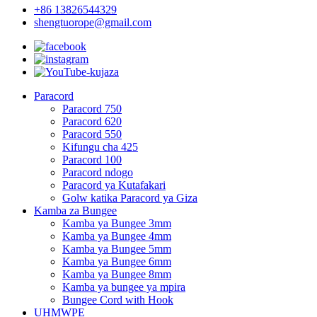
+86 13826544329
shengtuorope@gmail.com
Paracord
Paracord 750
Paracord 620
Paracord 550
Kifungu cha 425
Paracord 100
Paracord ndogo
Paracord ya Kutafakari
Golw katika Paracord ya Giza
Kamba za Bungee
Kamba ya Bungee 3mm
Kamba ya Bungee 4mm
Kamba ya Bungee 5mm
Kamba ya Bungee 6mm
Kamba ya Bungee 8mm
Kamba ya bungee ya mpira
Bungee Cord with Hook
UHMWPE