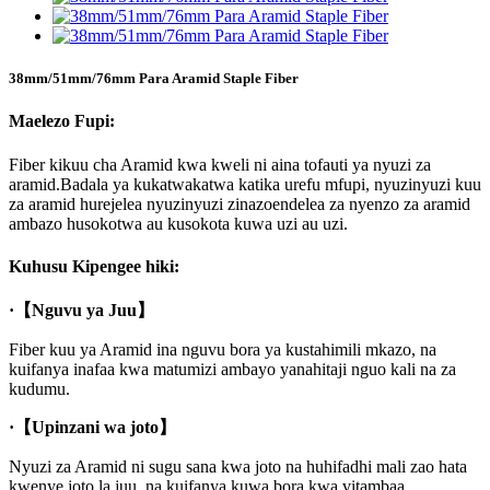
38mm/51mm/76mm Para Aramid Staple Fiber
Maelezo Fupi:
Fiber kikuu cha Aramid kwa kweli ni aina tofauti ya nyuzi za
aramid.Badala ya kukatwakatwa katika urefu mfupi, nyuzinyuzi kuu
za aramid hurejelea nyuzinyuzi zinazoendelea za nyenzo za aramid
ambazo husokotwa au kusokota kuwa uzi au uzi.
Kuhusu Kipengee hiki:
·
【Nguvu ya Juu】
Fiber kuu ya Aramid ina nguvu bora ya kustahimili mkazo, na
kuifanya inafaa kwa matumizi ambayo yanahitaji nguo kali na za
kudumu.
·
【Upinzani wa joto】
Nyuzi za Aramid ni sugu sana kwa joto na huhifadhi mali zao hata
kwenye joto la juu, na kuifanya kuwa bora kwa vitambaa