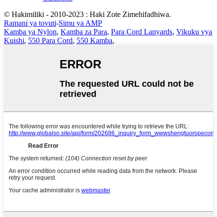
© Hakimiliki - 2010-2023 : Haki Zote Zimehifadhiwa.
Ramani ya tovuti
-
Simu ya AMP
Kamba ya Nylon
,
Kamba za Para
,
Para Cord Lanyards
,
Vikuku vya
Kuishi
,
550 Para Cord
,
550 Kamba
,