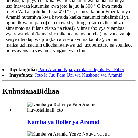
huosha, kupigwa na kukatwa, kisha kutibiwa na matibabu ya
uso.Inaweza kutumika kwa joto la juu la 300 ° C kwa muda
mrefu.Wakati joto linafikia 450 ° C, itaanza kaboni.Fiber kuu ya
Aramid hutumiwa kwa kawaida katika matumizi mbalimbali ya
nguo, ikiwa ni pamoja na mavazi ya kinga (kama vile suti za
zimamoto na fulana zisizo na risasi), viimarisho vya vitambaa
vya viwandani (kama vile mikanda na mabomba), na zana za nje
zenye utendaji wa juu (kama vile glavu na kamba), za juu. -
maliza uzi maalum uliochanganywa uzi, acupuncture na spunlace
nonwovens na viwanda vingine vya chini.
Iliyotangulia:
Para Aramid Njia ya mkato iliyokatwa Fiber
Inayofuata:
Joto la Juu Para Uzi wa Kushona wa Aramid
Kuhusiana
Bidhaa
Kamba ya Roller ya Aramid