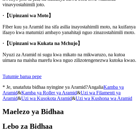
vinavyostahimili joto.
·
【Upinzani wa Moto】
Fiber kuu ya Aramid ina sifa asilia inayostahimili moto, na kuifanya
ifaayo kwa matumizi ambayo yanahitaji nguo zinazostahimili moto.
·
【Upinzani wa Kukata na Mchujo】
Nyuzi za Aramid ni sugu kwa mikato na mikwaruzo, na kutoa
uimara na maisha marefu kwa nguo zilizotengenezwa kutoka kwao.
Tutumie barua pepe
* Je, unatafuta bidhaa nyingine ya Aramid?Angalia
Kamba ya
Aramid
&
Kamba ya Roller ya Aramid
&
Uzi wa Filamenti ya
Aramid
&
Uzi wa Kusokota Aramid
&
Uzi wa Kushona wa Aramid
Maelezo ya Bidhaa
Lebo za Bidhaa