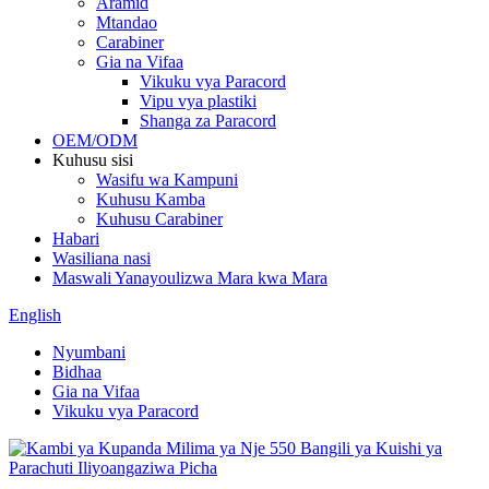
Aramid
Mtandao
Carabiner
Gia na Vifaa
Vikuku vya Paracord
Vipu vya plastiki
Shanga za Paracord
OEM/ODM
Kuhusu sisi
Wasifu wa Kampuni
Kuhusu Kamba
Kuhusu Carabiner
Habari
Wasiliana nasi
Maswali Yanayoulizwa Mara kwa Mara
English
Nyumbani
Bidhaa
Gia na Vifaa
Vikuku vya Paracord