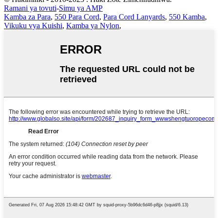
Ramani ya tovuti
-
Simu ya AMP
Kamba za Para
,
550 Para Cord
,
Para Cord Lanyards
,
550 Kamba
,
Vikuku vya Kuishi
,
Kamba ya Nylon
,