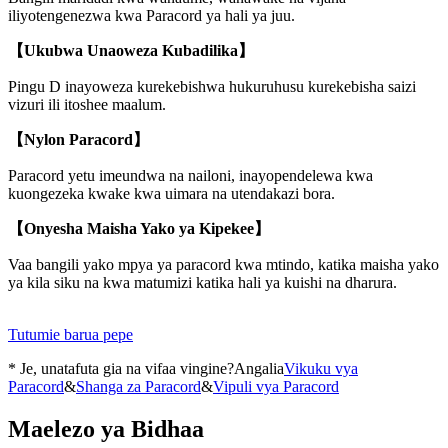
iliyotengenezwa kwa Paracord ya hali ya juu.
【Ukubwa Unaoweza Kubadilika】
Pingu D inayoweza kurekebishwa hukuruhusu kurekebisha saizi
vizuri ili itoshee maalum.
【Nylon Paracord】
Paracord yetu imeundwa na nailoni, inayopendelewa kwa
kuongezeka kwake kwa uimara na utendakazi bora.
【Onyesha Maisha Yako ya Kipekee】
Vaa bangili yako mpya ya paracord kwa mtindo, katika maisha yako
ya kila siku na kwa matumizi katika hali ya kuishi na dharura.
Tutumie barua pepe
* Je, unatafuta gia na vifaa vingine?Angalia
Vikuku vya
Paracord
&
Shanga za Paracord
&
Vipuli vya Paracord
Maelezo ya Bidhaa