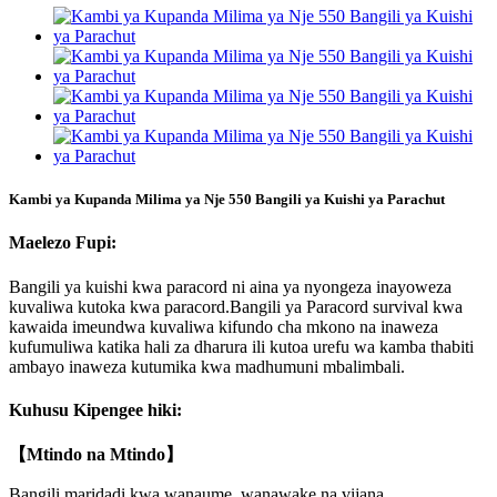
Kambi ya Kupanda Milima ya Nje 550 Bangili ya Kuishi ya Parachut
Maelezo Fupi:
Bangili ya kuishi kwa paracord ni aina ya nyongeza inayoweza
kuvaliwa kutoka kwa paracord.Bangili ya Paracord survival kwa
kawaida imeundwa kuvaliwa kifundo cha mkono na inaweza
kufumuliwa katika hali za dharura ili kutoa urefu wa kamba thabiti
ambayo inaweza kutumika kwa madhumuni mbalimbali.
Kuhusu Kipengee hiki:
【Mtindo na Mtindo】
Bangili maridadi kwa wanaume, wanawake na vijana