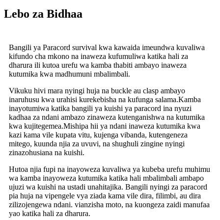
Lebo za Bidhaa
Bangili ya Paracord survival kwa kawaida imeundwa kuvaliwa
kifundo cha mkono na inaweza kufumuliwa katika hali za
dharura ili kutoa urefu wa kamba thabiti ambayo inaweza
kutumika kwa madhumuni mbalimbali.
Vikuku hivi mara nyingi huja na buckle au clasp ambayo
inaruhusu kwa urahisi kurekebisha na kufunga salama.Kamba
inayotumiwa katika bangili ya kuishi ya paracord ina nyuzi
kadhaa za ndani ambazo zinaweza kutenganishwa na kutumika
kwa kujitegemea.Mishipa hii ya ndani inaweza kutumika kwa
kazi kama vile kupata vitu, kujenga vibanda, kutengeneza
mitego, kuunda njia za uvuvi, na shughuli zingine nyingi
zinazohusiana na kuishi.
Hutoa njia fupi na inayoweza kuvaliwa ya kubeba urefu muhimu
wa kamba inayoweza kutumika katika hali mbalimbali ambapo
ujuzi wa kuishi na ustadi unahitajika. Bangili nyingi za paracord
pia huja na vipengele vya ziada kama vile dira, filimbi, au dira
zilizojengewa ndani. vianzisha moto, na kuongeza zaidi manufaa
yao katika hali za dharura.