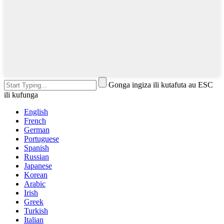
Gonga ingiza ili kutafuta au ESC
ili kufunga
English
French
German
Portuguese
Spanish
Russian
Japanese
Korean
Arabic
Irish
Greek
Turkish
Italian