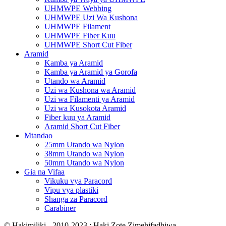
UHMWPE Webbing
UHMWPE Uzi Wa Kushona
UHMWPE Filament
UHMWPE Fiber Kuu
UHMWPE Short Cut Fiber
Aramid
Kamba ya Aramid
Kamba ya Aramid ya Gorofa
Utando wa Aramid
Uzi wa Kushona wa Aramid
Uzi wa Filamenti ya Aramid
Uzi wa Kusokota Aramid
Fiber kuu ya Aramid
Aramid Short Cut Fiber
Mtandao
25mm Utando wa Nylon
38mm Utando wa Nylon
50mm Utando wa Nylon
Gia na Vifaa
Vikuku vya Paracord
Vipu vya plastiki
Shanga za Paracord
Carabiner
© Hakimiliki - 2010-2023 : Haki Zote Zimehifadhiwa.