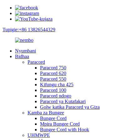
Tupigie:+86 13826544329
Nyumbani
Bidhaa
Paracord
Paracord 750
Paracord 620
Paracord 550
Kifungu cha 425
Paracord 100
Paracord ndogo
Paracord ya Kutafakari
Golw katika Paracord ya Giza
Kamba za Bungee
Bungee Cord
Mpira Bungee Cord
Bungee Cord with Hook
UHMWPE